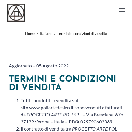
Salta
al
Togg
contenuto
Nav
POLIARTE DESIGN
Home
Italiano
Termini e condizioni di vendita
POLIGHT
CARDO
DECUMANO
Aggiornato – 05 Agosto 2022
LE ORIGINI
TERMINI E CONDIZIONI
L’ARTISTA
DI VENDITA
CONTATTI
Tutti i prodotti in vendita sul
sito
www.poliartedesign.it
sono venduti e fatturati
da
PROGETTO ARTE POLI SRL
– Via Bresciana, 67b
37139 Verona – Italia – P.IVA 029790602389
Il contratto di vendita tra
PROGETTO ARTE POLI