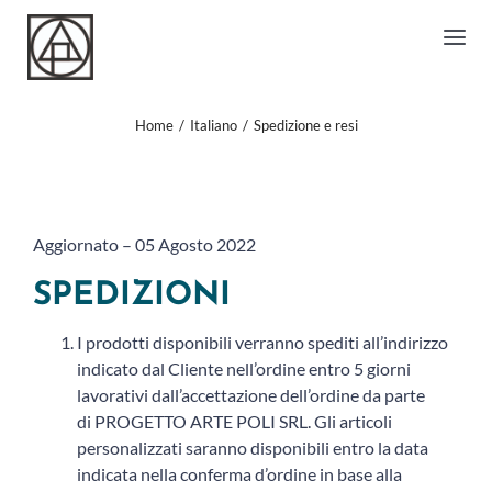
Salta
al
Togg
contenuto
Nav
POLIARTE DESIGN
Home
Italiano
Spedizione e resi
POLIGHT
CARDO
DECUMANO
Aggiornato – 05 Agosto 2022
LE ORIGINI
SPEDIZIONI
L’ARTISTA
I prodotti disponibili verranno spediti all’indirizzo
CONTATTI
indicato dal Cliente nell’ordine entro 5 giorni
lavorativi dall’accettazione dell’ordine da parte
di PROGETTO ARTE POLI SRL. Gli articoli
personalizzati saranno disponibili entro la data
indicata nella conferma d’ordine in base alla